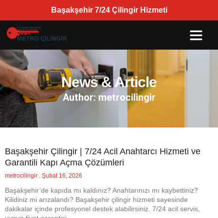
Başakşehir 7/24 Çilingir Hizmeti
SERVIS BÖLGELE
News & Article
Author:
metrocilingir
Başakşehir Çilingir | 7/24 Acil Anahtarcı Hizmeti ve
Garantili Kapı Açma Çözümleri
metrocilingir
Şubat 16, 2026
Başakşehir’de kapıda mı kaldınız? Anahtarınızı mı kaybettiniz?
Kilidiniz mi arızalandı? Başakşehir çilingir hizmeti sayesinde
dakikalar içinde profesyonel destek alabilirsiniz. 7/24 acil servis,