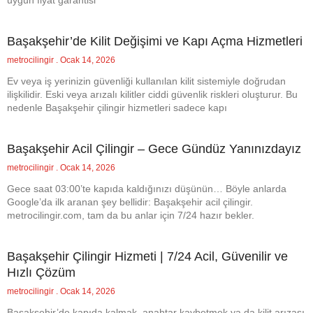
uygun fiyat garantisi
Başakşehir’de Kilit Değişimi ve Kapı Açma Hizmetleri
metrocilingir
Ocak 14, 2026
Ev veya iş yerinizin güvenliği kullanılan kilit sistemiyle doğrudan
ilişkilidir. Eski veya arızalı kilitler ciddi güvenlik riskleri oluşturur. Bu
nedenle Başakşehir çilingir hizmetleri sadece kapı
Başakşehir Acil Çilingir – Gece Gündüz Yanınızdayız
metrocilingir
Ocak 14, 2026
Gece saat 03:00’te kapıda kaldığınızı düşünün… Böyle anlarda
Google’da ilk aranan şey bellidir: Başakşehir acil çilingir.
metrocilingir.com, tam da bu anlar için 7/24 hazır bekler.
Başakşehir Çilingir Hizmeti | 7/24 Acil, Güvenilir ve
Hızlı Çözüm
metrocilingir
Ocak 14, 2026
Başakşehir’de kapıda kalmak, anahtar kaybetmek ya da kilit arızası