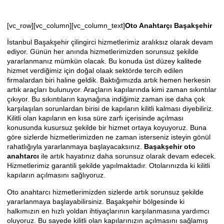
[vc_row][vc_column][vc_column_text]
Oto Anahtarçı Başakşehir
İstanbul Başakşehir çilingirci hizmetlerimiz aralıksız olarak devam
ediyor. Günün her anında hizmetlerimizden sorunsuz şekilde
yararlanmanız mümkün olacak. Bu konuda üst düzey kalitede
hizmet verdiğimiz için doğal olaak sektörde tercih edilen
firmalardan biri haline geldik. Baktığımızda artık hemen herkesin
artık araçları bulunuyor. Araçların kapılarında kimi zaman sıkıntılar
çıkıyor. Bu sıkıntıların kaynağına indiğimiz zaman ise daha çok
karşılaşılan sorunlardan birisi de kapıların kilitli kalması diyebiliriz.
Kilitli olan kapıların en kısa süre zarfı içerisinde açılması
konusunda kusursuz şekilde bir hizmet ortaya koyuyoruz. Buna
göre sizlerde hizmetlerimizden ne zaman isterseniz isteyin gönül
rahatlığıyla yararlanmaya başlayacaksınız.
Başakşehir oto
anahtarcı
ile artık hayatınız daha sorunsuz olarak devam edecek.
Hizmetlerimiz garantili şekilde yapılmaktadır. Otolarınızda ki kilitli
kapıların açılmasını sağlıyoruz.
Oto anahtarcı hizmetlerimizden sizlerde artık sorunsuz şekilde
yararlanmaya başlayabilirsiniz. Başakşehir bölgesinde ki
halkımızın en hızlı yoldan ihtiyaçlarının karşılanmasına yardımcı
oluyoruz. Bu sayede kilitli olan kapılarınızın açılmasını sağlamış