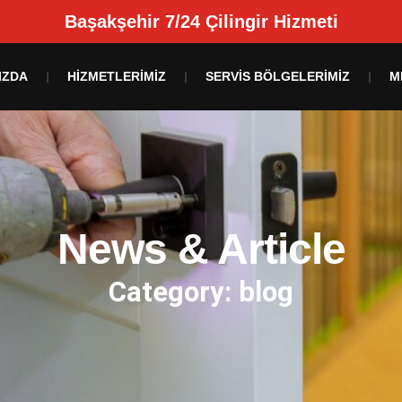
Başakşehir 7/24 Çilingir Hizmeti
IZDA
HIZMETLERIMIZ
SERVIS BÖLGELERIMIZ
M
News & Article
Category: blog