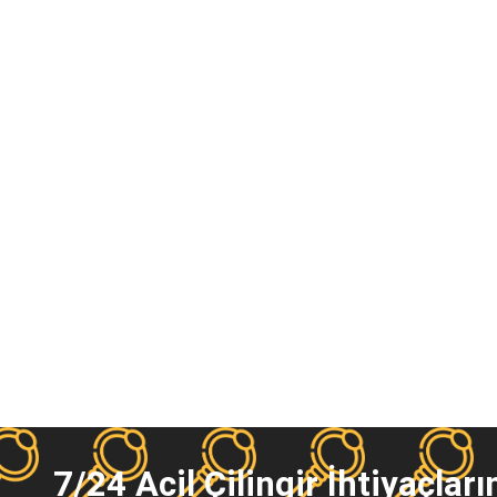
7/24 Acil Çilingir İhtiyaçların