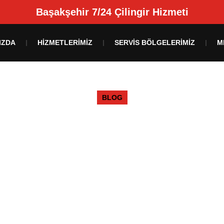
Başakşehir 7/24 Çilingir Hizmeti
IZDA
HIZMETLERIMIZ
SERVIS BÖLGELERIMIZ
M
BLOG
Batışehir Anahtarcı